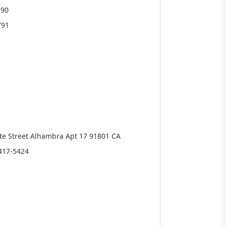
790
791
ate Street Alhambra Apt 17 91801 CA
417-5424