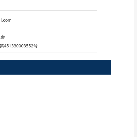
ul.com
員会
451330003552号