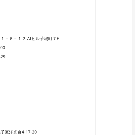
】
１－６－１２ AIビル茅場町７F
100
829
】
区洋光台4-17-20